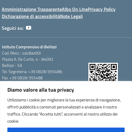
Amministrazione Trasparente
Albo On LIne
Privacy Policy
Dichiarazione di accessibilità
Note Legali
Seguici su:
Istituto Comprensivo di Bellizzi
Cod. Mecc.: saic8ax00r
Piazza A. De Curtis, 4 - 84092
Bellizzi - SA
Tel. Segreteria: +39 0828/355488;
Fax. +39 0828/355488
e-mail: saic8ax00r@istruzione.it
Diamo valore alla tua privacy
pec: saic8ax00r@pec.istruzione.it
QR Code per accedere alla
Cod.Fisc. 95146350657
Utilizziamo i cookie per migliorare la tua esperienza di navigazione,
WebApp
Cod.Mecc.:saic8ax00r
offrirti pubblicità o contenuti personalizzati e analizzare il nostro
C.U.F.E.:UFTARW-Uff_eFatturaPA
traffico. Cliccando “Accetta tutti”, acconsenti al nostro utilizzo dei
Iban.IT 64 F
cookie.
0837876090000000335473