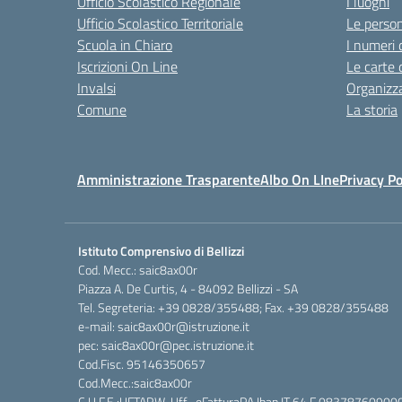
Ufficio Scolastico Regionale
I luoghi
Ufficio Scolastico Territoriale
Le perso
Scuola in Chiaro
I numeri 
Iscrizioni On Line
Le carte 
Invalsi
Organizz
Comune
La storia
Amministrazione Trasparente
Albo On LIne
Privacy Po
Istituto Comprensivo di Bellizzi
Cod. Mecc.: saic8ax00r
Piazza A. De Curtis, 4 - 84092 Bellizzi - SA
Tel. Segreteria: +39 0828/355488; Fax. +39 0828/355488
e-mail: saic8ax00r@istruzione.it
pec: saic8ax00r@pec.istruzione.it
Cod.Fisc. 95146350657
Cod.Mecc.:saic8ax00r
C.U.F.E.:UFTARW-Uff_eFatturaPA Iban.IT 64 F 083787609