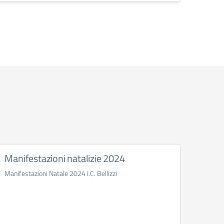
Manifestazioni natalizie 2024
Conc
Manifestazioni Natale 2024 I.C. Bellizzi
I docen
Bellizz