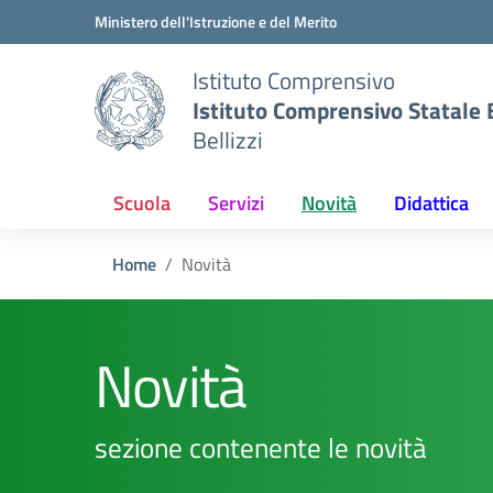
Vai ai contenuti
Vai al menu di navigazione
Vai al footer
Ministero dell'Istruzione e del Merito
Istituto Comprensivo
Istituto Comprensivo Statale B
Bellizzi
Scuola
Servizi
Novità
Didattica
Home
Novità
Novità
sezione contenente le novità