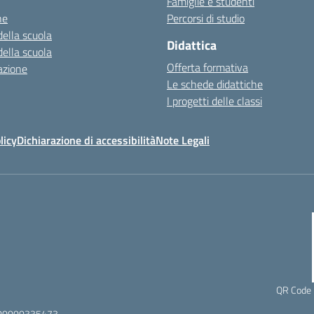
Famiglie e studenti
ne
Percorsi di studio
della scuola
Didattica
della scuola
Offerta formativa
azione
Le schede didattiche
I progetti delle classi
licy
Dichiarazione di accessibilità
Note Legali
QR Code 
0000000335473