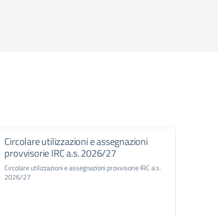
Circolare utilizzazioni e assegnazioni
Riar
provvisorie IRC a.s. 2026/27
(COE
Circolare utilizzazioni e assegnazioni provvisorie IRC a.s.
Riarti
2026/27
scolas