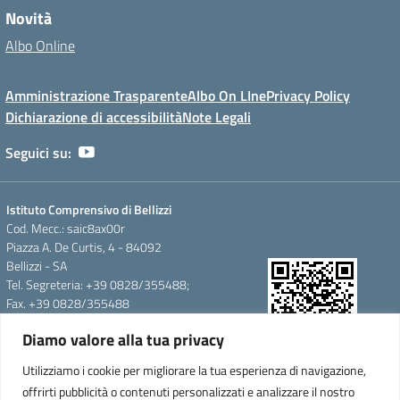
Novità
Albo Online
Amministrazione Trasparente
Albo On LIne
Privacy Policy
Dichiarazione di accessibilità
Note Legali
Seguici su:
Istituto Comprensivo di Bellizzi
Cod. Mecc.: saic8ax00r
Piazza A. De Curtis, 4 - 84092
Bellizzi - SA
Tel. Segreteria: +39 0828/355488;
Fax. +39 0828/355488
e-mail: saic8ax00r@istruzione.it
Diamo valore alla tua privacy
pec: saic8ax00r@pec.istruzione.it
QR Code per accedere alla
Cod.Fisc. 95146350657
Utilizziamo i cookie per migliorare la tua esperienza di navigazione,
WebApp
Cod.Mecc.:saic8ax00r
offrirti pubblicità o contenuti personalizzati e analizzare il nostro
C.U.F.E.:UFTARW-Uff_eFatturaPA