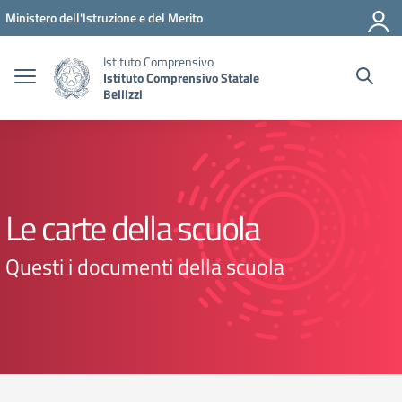
Vai ai contenuti
Vai al menu di navigazione
Vai al footer
Ministero dell'Istruzione e del Merito
Istituto Comprensivo
Istituto Comprensivo Statale
Bellizzi
Le carte della scuola
Questi i documenti della scuola