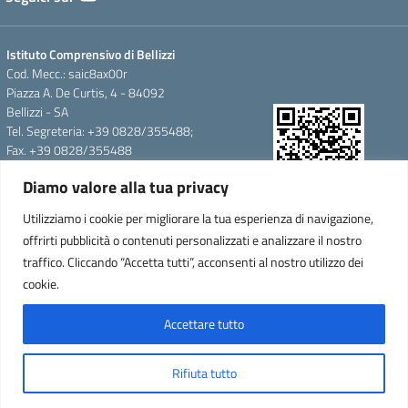
Istituto Comprensivo di Bellizzi
Cod. Mecc.: saic8ax00r
Piazza A. De Curtis, 4 - 84092
Bellizzi - SA
Tel. Segreteria: +39 0828/355488;
Fax. +39 0828/355488
e-mail: saic8ax00r@istruzione.it
Diamo valore alla tua privacy
pec: saic8ax00r@pec.istruzione.it
QR Code per accedere alla
Cod.Fisc. 95146350657
Utilizziamo i cookie per migliorare la tua esperienza di navigazione,
WebApp
Cod.Mecc.:saic8ax00r
offrirti pubblicità o contenuti personalizzati e analizzare il nostro
C.U.F.E.:UFTARW-Uff_eFatturaPA
traffico. Cliccando “Accetta tutti”, acconsenti al nostro utilizzo dei
Iban.IT 64 F
cookie.
0837876090000000335473
Accettare tutto
Concept & Design by Designers Italia
Rifiuta tutto