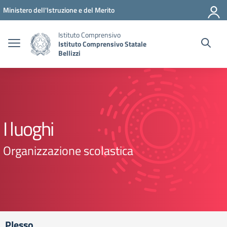
Vai ai contenuti
Vai al menu di navigazione
Vai al footer
Ministero dell'Istruzione e del Merito
Istituto Comprensivo
Istituto Comprensivo Statale
Bellizzi
I luoghi
Organizzazione scolastica
Plesso