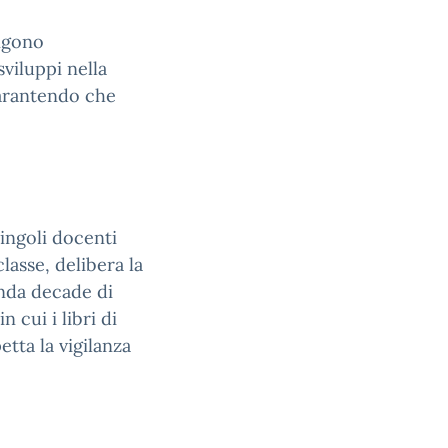
engono
sviluppi nella
garantendo che
singoli docenti
classe, delibera la
onda decade di
 cui i libri di
etta la vigilanza