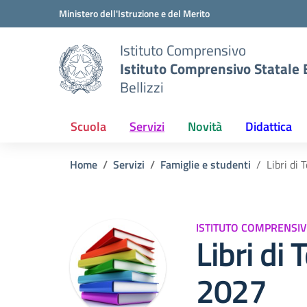
Vai ai contenuti
Vai al menu di navigazione
Vai al footer
Ministero dell'Istruzione e del Merito
Istituto Comprensivo
Istituto Comprensivo Statale B
Bellizzi
Scuola
Servizi
Novità
Didattica
Home
Servizi
Famiglie e studenti
Libri di
ISTITUTO COMPRENSIV
Libri di
2027