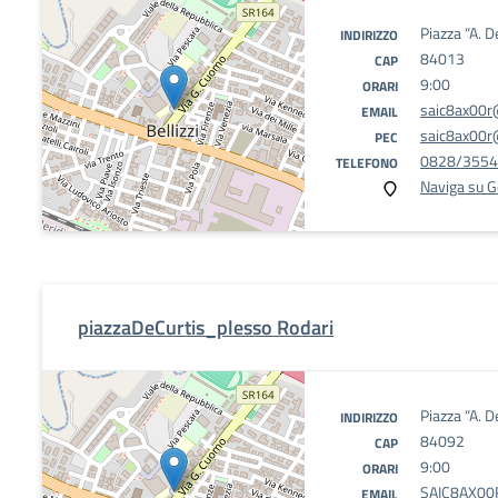
Piazza “A. 
INDIRIZZO
84013
CAP
9:00
ORARI
saic8ax00r@
EMAIL
saic8ax00r@
PEC
0828/355
TELEFONO
Naviga su 
piazzaDeCurtis_plesso Rodari
Piazza “A. 
INDIRIZZO
84092
CAP
9:00
ORARI
SAIC8AX00R
EMAIL