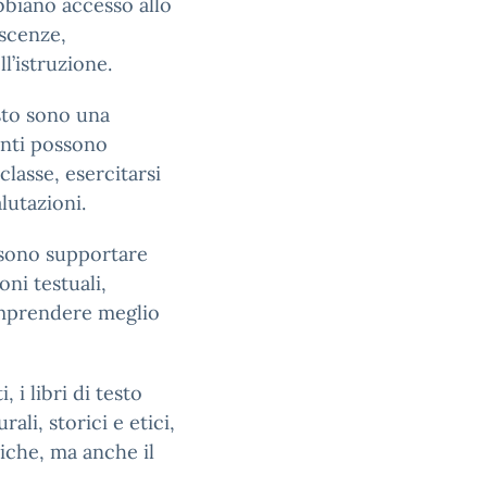
bbiano accesso allo
oscenze,
’istruzione.
esto sono una
enti possono
classe, esercitarsi
lutazioni.
ssono supportare
ni testuali,
omprendere meglio
 i libri di testo
ali, storici e etici,
che, ma anche il