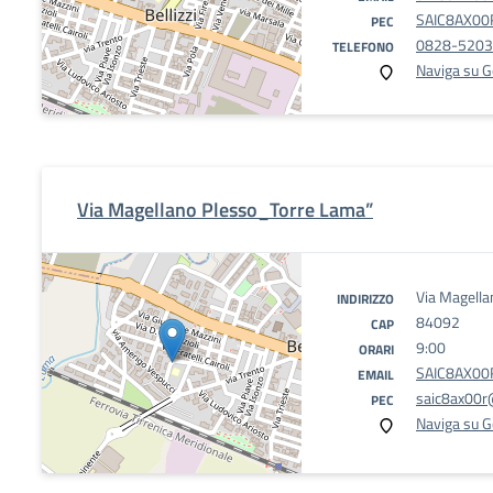
SAIC8AX00R
PEC
0828-520
TELEFONO
Naviga su 
Via Magellano Plesso_Torre Lama”
Via Magell
INDIRIZZO
84092
CAP
9:00
ORARI
SAIC8AX00R
EMAIL
saic8ax00r@
PEC
Naviga su 