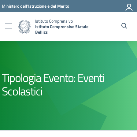
Vai ai contenuti
Vai al menu di navigazione
Vai al footer
Ministero dell'Istruzione e del Merito
Istituto Comprensivo
Istituto Comprensivo Statale
Bellizzi
Tipologia Evento:
Eventi
Scolastici