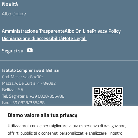
Novità
Albo Online
Amministrazione Trasparente
Albo On LIne
Privacy Policy
Dichiarazione di accessibilità
Note Legali
Seguici su:
Istituto Comprensivo di Bellizzi
Cod. Mecc.: saic8ax00r
Piazza A. De Curtis, 4 - 84092
Bellizzi - SA
Tel. Segreteria: +39 0828/355488;
Fax. +39 0828/355488
e-mail: saic8ax00r@istruzione.it
Diamo valore alla tua privacy
pec: saic8ax00r@pec.istruzione.it
QR Code per accedere alla
Cod.Fisc. 95146350657
Utilizziamo i cookie per migliorare la tua esperienza di navigazione,
WebApp
Cod.Mecc.:saic8ax00r
offrirti pubblicità o contenuti personalizzati e analizzare il nostro
C.U.F.E.:UFTARW-Uff_eFatturaPA