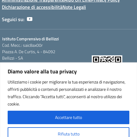
Dichiarazione di accessibilità
Note Legali
Seguici su:
Istituto Comprensivo di Bellizzi
Cod. Mecc.: saic8ax00r
Piazza A. De Curtis, 4 - 84092
Bellizzi - SA
Tel. Segreteria: +39 0828/355488;
Diamo valore alla tua privacy
Fax. +39 0828/355488
e-mail: saic8ax00r@istruzione.it
Utilizziamo i cookie per migliorare la tua esperienza di navigazione,
pec: saic8ax00r@pec.istruzione.it
offrirti pubblicità o contenuti personalizzati e analizzare il nostro
QR Code per accedere alla
Cod.Fisc. 95146350657
WebApp
traffico. Cliccando “Accetta tutti”, acconsenti al nostro utilizzo dei
Cod.Mecc.:saic8ax00r
C.U.F.E.:UFTARW-Uff_eFatturaPA
cookie.
Iban.IT 64 F
0837876090000000335473
Accettare tutto
Concept & Design by Designers Italia
Rifiuta tutto