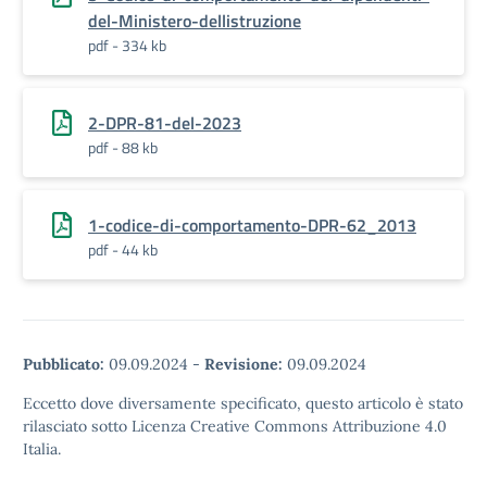
del-Ministero-dellistruzione
pdf - 334 kb
2-DPR-81-del-2023
pdf - 88 kb
1-codice-di-comportamento-DPR-62_2013
pdf - 44 kb
Pubblicato:
09.09.2024
-
Revisione:
09.09.2024
Eccetto dove diversamente specificato, questo articolo è stato
rilasciato sotto Licenza Creative Commons Attribuzione 4.0
Italia.