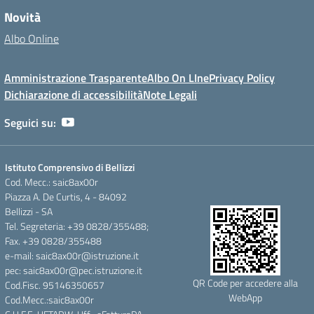
Novità
Albo Online
Amministrazione Trasparente
Albo On LIne
Privacy Policy
Dichiarazione di accessibilità
Note Legali
Seguici su:
Istituto Comprensivo di Bellizzi
Cod. Mecc.: saic8ax00r
Piazza A. De Curtis, 4 - 84092
Bellizzi - SA
Tel. Segreteria: +39 0828/355488;
Fax. +39 0828/355488
e-mail: saic8ax00r@istruzione.it
pec: saic8ax00r@pec.istruzione.it
QR Code per accedere alla
Cod.Fisc. 95146350657
WebApp
Cod.Mecc.:saic8ax00r