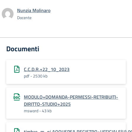
Nunzia Molinaro
Docente
Documenti
C.C.D.R.+22_10_2023
pdf - 2530 kb
MODULO+DOMANDA-PERMESSI-RETRIBUITI-
DIRITTO-STUDIO+2025
msword - 43 kb
timbro_m_pi.AOOUSPSA.REGISTRO+UFFICIALE(U).0