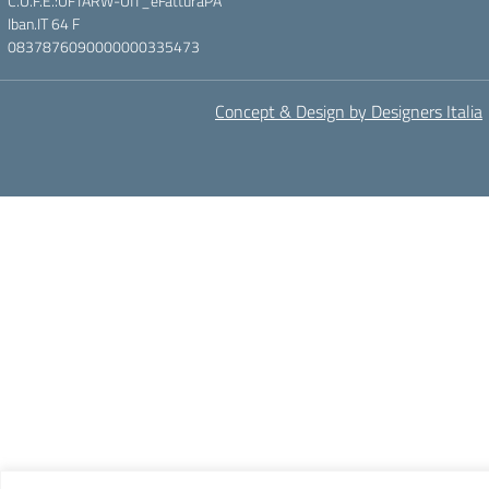
C.U.F.E.:UFTARW-Uff_eFatturaPA
Iban.IT 64 F
0837876090000000335473
Concept & Design by Designers Italia