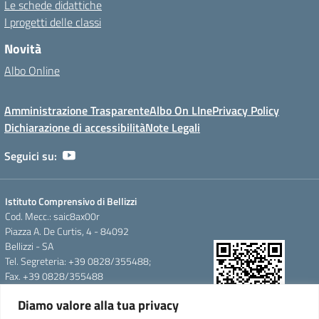
Le schede didattiche
I progetti delle classi
Novità
Albo Online
Amministrazione Trasparente
Albo On LIne
Privacy Policy
Dichiarazione di accessibilità
Note Legali
Seguici su:
Istituto Comprensivo di Bellizzi
Cod. Mecc.: saic8ax00r
Piazza A. De Curtis, 4 - 84092
Bellizzi - SA
Tel. Segreteria: +39 0828/355488;
Fax. +39 0828/355488
e-mail: saic8ax00r@istruzione.it
Diamo valore alla tua privacy
pec: saic8ax00r@pec.istruzione.it
QR Code per accedere alla