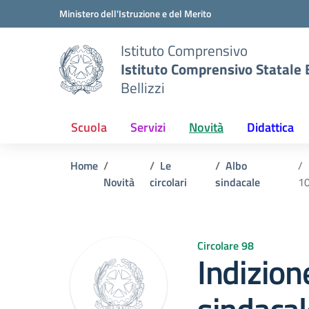
Vai ai contenuti
Vai al menu di navigazione
Vai al footer
Ministero dell'Istruzione e del Merito
Istituto Comprensivo
Istituto Comprensivo Statale B
Bellizzi
Scuola
Servizi
Novità
Didattica
Home
Le
Albo
Novità
circolari
sindacale
10
Circolare 98
Indizio