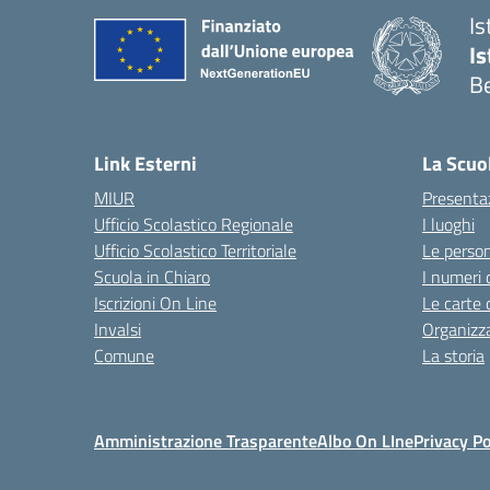
Is
Is
Be
Link Esterni
La Scuo
MIUR
Presenta
Ufficio Scolastico Regionale
I luoghi
Ufficio Scolastico Territoriale
Le perso
Scuola in Chiaro
I numeri 
Iscrizioni On Line
Le carte 
Invalsi
Organizz
Comune
La storia
Amministrazione Trasparente
Albo On LIne
Privacy Po