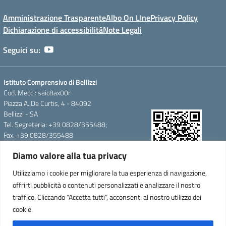
Amministrazione Trasparente
Albo On LIne
Privacy Policy
Dichiarazione di accessibilità
Note Legali
Seguici su:
Istituto Comprensivo di Bellizzi
Cod. Mecc.: saic8ax00r
Piazza A. De Curtis, 4 - 84092
Bellizzi - SA
Tel. Segreteria: +39 0828/355488;
Fax. +39 0828/355488
e-mail: saic8ax00r@istruzione.it
Diamo valore alla tua privacy
pec: saic8ax00r@pec.istruzione.it
QR Code per accedere alla
Cod.Fisc. 95146350657
Utilizziamo i cookie per migliorare la tua esperienza di navigazione,
WebApp
Cod.Mecc.:saic8ax00r
offrirti pubblicità o contenuti personalizzati e analizzare il nostro
C.U.F.E.:UFTARW-Uff_eFatturaPA
traffico. Cliccando “Accetta tutti”, acconsenti al nostro utilizzo dei
Iban.IT 64 F
cookie.
0837876090000000335473