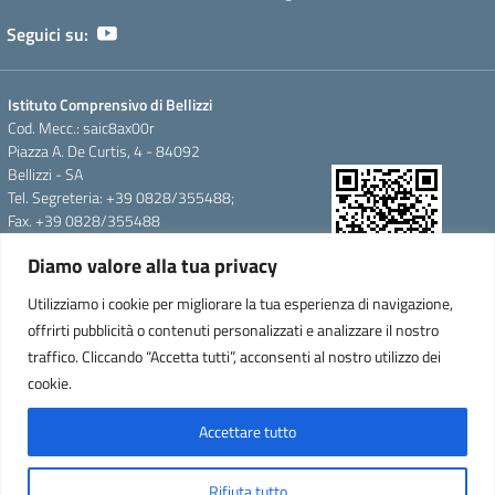
Seguici su:
Istituto Comprensivo di Bellizzi
Cod. Mecc.: saic8ax00r
Piazza A. De Curtis, 4 - 84092
Bellizzi - SA
Tel. Segreteria: +39 0828/355488;
Fax. +39 0828/355488
e-mail: saic8ax00r@istruzione.it
Diamo valore alla tua privacy
pec: saic8ax00r@pec.istruzione.it
QR Code per accedere alla
Cod.Fisc. 95146350657
Utilizziamo i cookie per migliorare la tua esperienza di navigazione,
WebApp
Cod.Mecc.:saic8ax00r
offrirti pubblicità o contenuti personalizzati e analizzare il nostro
C.U.F.E.:UFTARW-Uff_eFatturaPA
traffico. Cliccando “Accetta tutti”, acconsenti al nostro utilizzo dei
Iban.IT 64 F
cookie.
0837876090000000335473
Accettare tutto
Concept & Design by Designers Italia
Rifiuta tutto