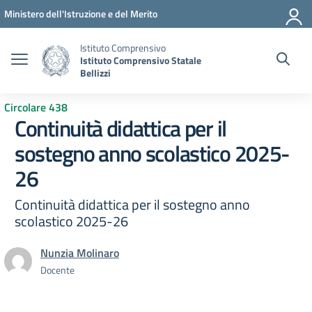
Vai ai contenuti
Vai al menu di navigazione
Vai al footer
Ministero dell'Istruzione e del Merito
Istituto Comprensivo
Istituto Comprensivo Statale
Bellizzi
Circolare 438
Continuità didattica per il
sostegno anno scolastico 2025-
26
Continuità didattica per il sostegno anno
scolastico 2025-26
Nunzia Molinaro
Docente