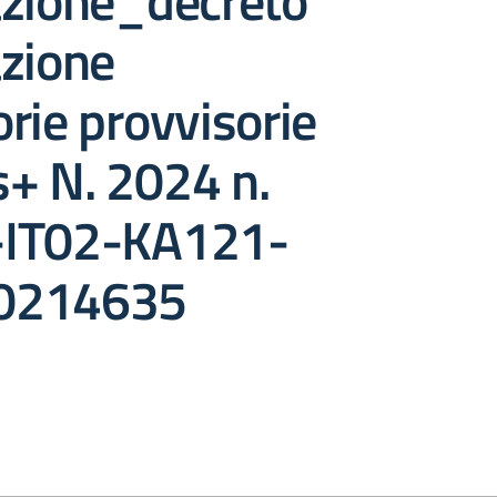
azione_decreto
azione
rie provvisorie
+ N. 2024 n.
-IT02-KA121-
0214635