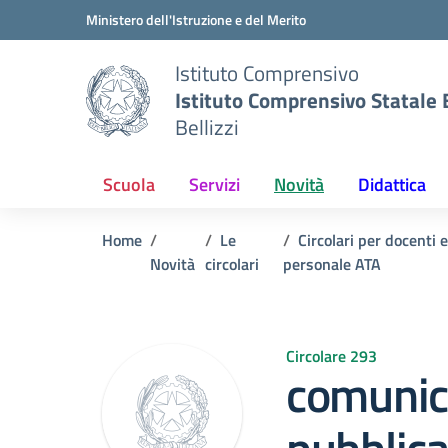
Vai ai contenuti
Vai al menu di navigazione
Vai al footer
Ministero dell'Istruzione e del Merito
Istituto Comprensivo
Istituto Comprensivo Statale B
Bellizzi
Scuola
Servizi
Novità
Didattica
Home
Le
Circolari per docenti e
Novità
circolari
personale ATA
Circolare 293
comunic