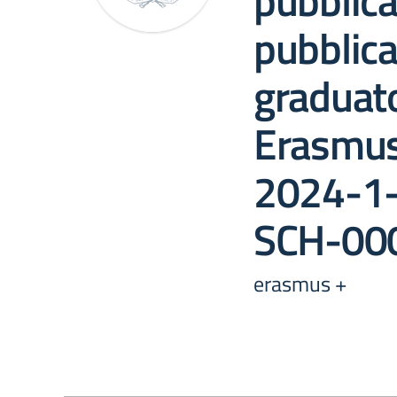
pubblic
pubblic
graduato
Erasmus
2024-1
SCH-00
erasmus +