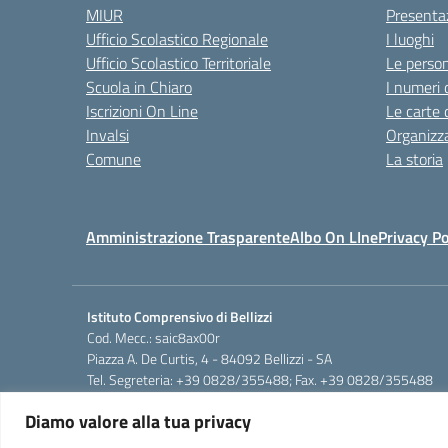
MIUR
Presenta
Ufficio Scolastico Regionale
I luoghi
Ufficio Scolastico Territoriale
Le perso
Scuola in Chiaro
I numeri 
Iscrizioni On Line
Le carte 
Invalsi
Organizz
Comune
La storia
Amministrazione Trasparente
Albo On LIne
Privacy Po
Istituto Comprensivo di Bellizzi
Cod. Mecc.: saic8ax00r
Piazza A. De Curtis, 4 - 84092 Bellizzi - SA
Tel. Segreteria: +39 0828/355488; Fax. +39 0828/355488
e-mail: saic8ax00r@istruzione.it
Diamo valore alla tua privacy
pec: saic8ax00r@pec.istruzione.it
Cod.Fisc. 95146350657