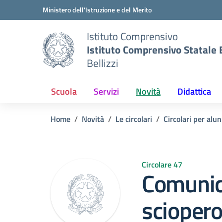
Vai ai contenuti
Vai al menu di navigazione
Vai al footer
Ministero dell'Istruzione e del Merito
Istituto Comprensivo
Istituto Comprensivo Statale B
Bellizzi
Scuola
Servizi
Novità
Didattica
Home
Novità
Le circolari
Circolari per alun
Circolare 47
Comunic
sciopero