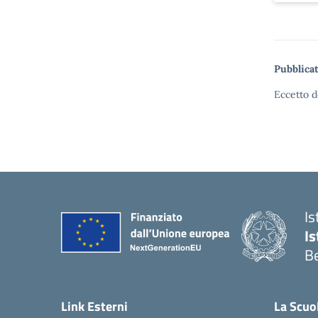
Pubblicat
Eccetto d
Is
Is
Be
Link Esterni
La Scuo