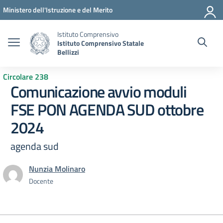
Vai ai contenuti
Vai al menu di navigazione
Vai al footer
Ministero dell'Istruzione e del Merito
Istituto Comprensivo
Istituto Comprensivo Statale
Bellizzi
Circolare 238
Comunicazione avvio moduli
FSE PON AGENDA SUD ottobre
2024
agenda sud
Nunzia Molinaro
Docente