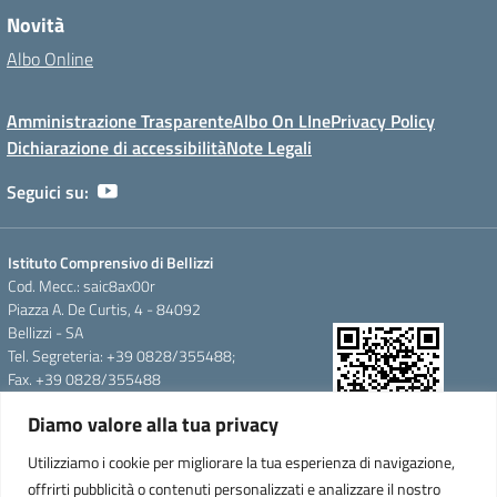
Novità
Albo Online
Amministrazione Trasparente
Albo On LIne
Privacy Policy
Dichiarazione di accessibilità
Note Legali
Seguici su:
Istituto Comprensivo di Bellizzi
Cod. Mecc.: saic8ax00r
Piazza A. De Curtis, 4 - 84092
Bellizzi - SA
Tel. Segreteria: +39 0828/355488;
Fax. +39 0828/355488
e-mail: saic8ax00r@istruzione.it
Diamo valore alla tua privacy
pec: saic8ax00r@pec.istruzione.it
QR Code per accedere alla
Cod.Fisc. 95146350657
Utilizziamo i cookie per migliorare la tua esperienza di navigazione,
WebApp
Cod.Mecc.:saic8ax00r
offrirti pubblicità o contenuti personalizzati e analizzare il nostro
C.U.F.E.:UFTARW-Uff_eFatturaPA