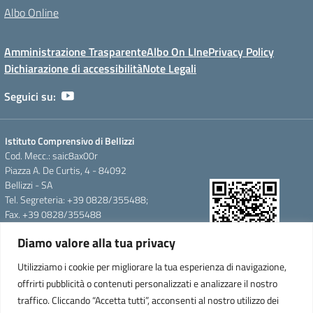
Albo Online
Amministrazione Trasparente
Albo On LIne
Privacy Policy
Dichiarazione di accessibilità
Note Legali
Seguici su:
Istituto Comprensivo di Bellizzi
Cod. Mecc.: saic8ax00r
Piazza A. De Curtis, 4 - 84092
Bellizzi - SA
Tel. Segreteria: +39 0828/355488;
Fax. +39 0828/355488
e-mail: saic8ax00r@istruzione.it
Diamo valore alla tua privacy
pec: saic8ax00r@pec.istruzione.it
QR Code per accedere alla
Cod.Fisc. 95146350657
Utilizziamo i cookie per migliorare la tua esperienza di navigazione,
WebApp
Cod.Mecc.:saic8ax00r
offrirti pubblicità o contenuti personalizzati e analizzare il nostro
C.U.F.E.:UFTARW-Uff_eFatturaPA
traffico. Cliccando “Accetta tutti”, acconsenti al nostro utilizzo dei
Iban.IT 64 F