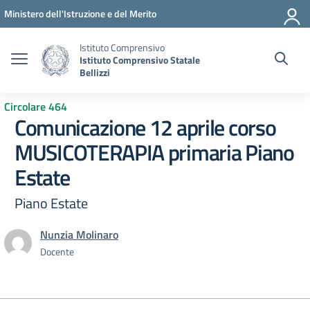
Vai ai contenuti
Vai al menu di navigazione
Vai al footer
Ministero dell'Istruzione e del Merito
Istituto Comprensivo
Istituto Comprensivo Statale
Bellizzi
Circolare 464
Comunicazione 12 aprile corso
MUSICOTERAPIA primaria Piano
Estate
Piano Estate
Nunzia Molinaro
Docente