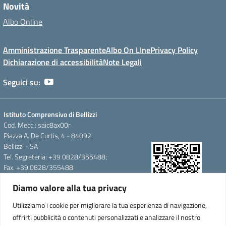
Novità
Albo Online
Amministrazione Trasparente
Albo On LIne
Privacy Policy
Dichiarazione di accessibilità
Note Legali
Seguici su:
Istituto Comprensivo di Bellizzi
Cod. Mecc.: saic8ax00r
Piazza A. De Curtis, 4 - 84092
Bellizzi - SA
Tel. Segreteria: +39 0828/355488;
Fax. +39 0828/355488
e-mail: saic8ax00r@istruzione.it
Diamo valore alla tua privacy
pec: saic8ax00r@pec.istruzione.it
QR Code per accedere alla
Cod.Fisc. 95146350657
Utilizziamo i cookie per migliorare la tua esperienza di navigazione,
WebApp
Cod.Mecc.:saic8ax00r
offrirti pubblicità o contenuti personalizzati e analizzare il nostro
C.U.F.E.:UFTARW-Uff_eFatturaPA